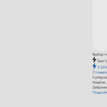
Выбор г
Быст
3 29
Стоимос
Суперхо
Кэшбэк
Заброни
Подроб