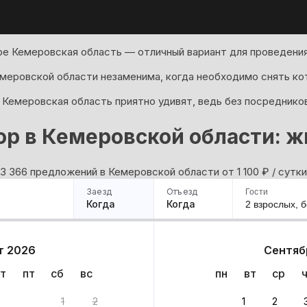
е Кемеровская область — отличный вариант для проведения
меровской области незаменима, когда необходимо снять кот
 Кемеровская область приятно удивят, ведь без посреднико
ор в Кемеровской области: ж
3 366 предложений в Кемеровской области oт 1 100
₽
/ сутки
Заезд
Отъезд
Гости
Когда
Когда
2 взрослых,
б
ример
Санкт-Петербург
Москва
Сочи
Минск
Казань
Дагестан
Кисловодск
Аб
т 2026
Сентяб
Квартиры
Гостиницы
Дома
Частный сектор
т
пт
сб
вс
пн
вт
ср
ти: 3 366 вариантов
1
2
1
2