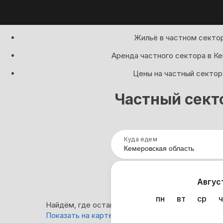
Жильё в частном сектор
Аренда частного сектора в Ке
Цены на частный сектор
Частный сект
Куда едем
Нап
Авгус
пн
вт
ср
ч
Найдём, где остановиться в Кемеровской облас
Показать на карте