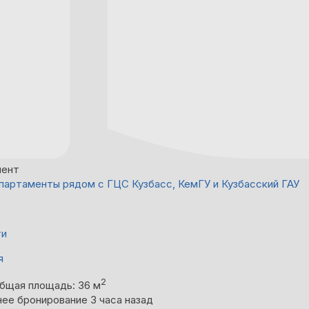
мент
партаменты рядом с ГЦС Кузбасс, КемГУ и Кузбасский ГАУ
ти
я
2
бщая площадь: 36 м
ее бронирование 3 часа назад