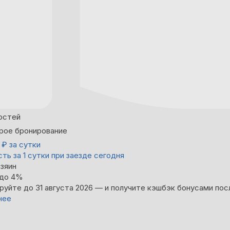
остей
рое бронирование
3
₽
за сутки
ть за 1 сутки при заезде сегодня
зяин
 до 4%
руйте до 31 августа 2026 — и получите кэшбэк бонусами пос
нее