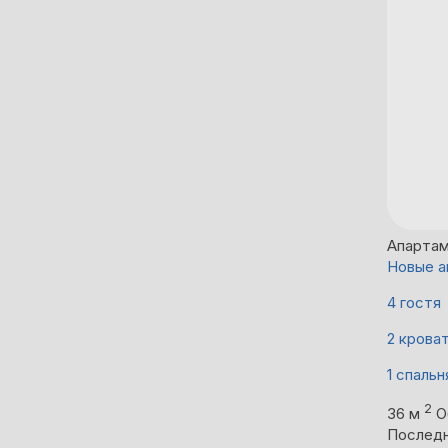
Апарта
Новые а
4 гостя
2 крова
1 спальн
2
36 м
О
Последн