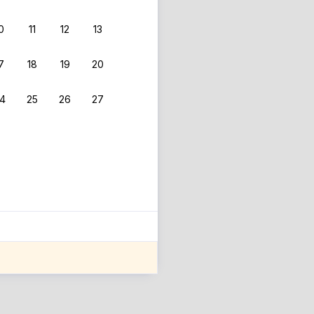
0
11
12
13
7
18
19
20
4
25
26
27
ле оценки проживания.