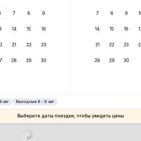
 до 30% за бронь
6
7
8
9
7
8
9
1
бонусами
ценки проживания
3
14
15
16
14
15
16
1
йте быстрое бронирование
0
21
22
23
21
22
23
2
ное подтверждение брони без ожидания ответа от хозяина
7
28
29
30
28
29
30
зяин
 до 30%
руйте до 31 августа 2026 — и получите кэшбэк бонусами пос
нее
8 авг
Выходные 8 - 9 авг
Выберите даты поездки, чтобы увидеть цены