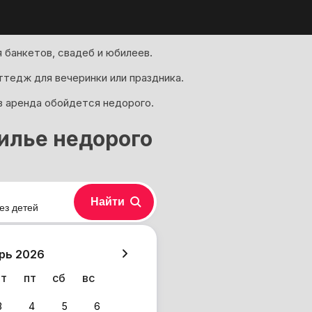
 банкетов, свадеб и юбилеев.
тедж для вечеринки или праздника.
в аренда обойдется недорого.
илье недорого
Найти
ез детей
хазия
рь 2026
чт
пт
сб
вс
3
4
5
6