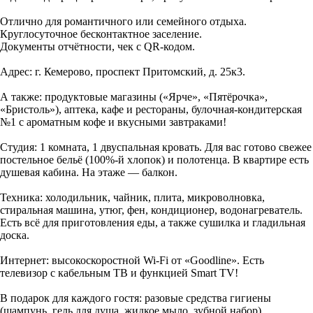
Отлично для романтичного или семейного отдыха.
Круглосуточное бесконтактное заселение.
Документы отчётности, чек с QR-кодом.
Адрес: г. Кемерово, проспект Притомский, д. 25к3.
А также: продуктовые магазины («Ярче», «Пятёрочка»,
«Бристоль»), аптека, кафе и рестораны, булочная-кондитерская
№1 с ароматным кофе и вкусными завтраками!
Студия: 1 комната, 1 двуспальная кровать. Для вас готово свежее
постельное бельё (100%-й хлопок) и полотенца. В квартире есть
душевая кабина. На этаже — балкон.
Техника: холодильник, чайник, плита, микроволновка,
стиральная машина, утюг, фен, кондиционер, водонагреватель.
Есть всё для приготовления еды, а также сушилка и гладильная
доска.
Интернет: высокоскоростной Wi-Fi от «Goodline». Есть
телевизор с кабельным ТВ и функцией Smart TV!
В подарок для каждого гостя: разовые средства гигиены
(шампунь, гель для душа, жидкое мыло, зубной набор).