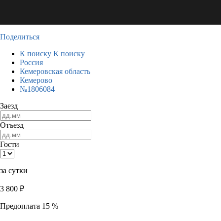
Поделиться
К поиску
К поиску
Россия
Кемеровская область
Кемерово
№1806084
Заезд
Отъезд
Гости
за сутки
3 800
₽
Предоплата 15 %