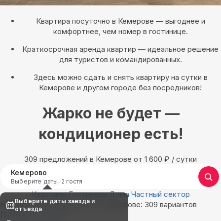
Квартира посуточно в Кемерове — выгоднее и
комфортнее, чем номер в гостинице.
Краткосрочная аренда квартир — идеальное решение
для туристов и командированных.
Здесь можно сдать и снять квартиру на сутки в
Кемерове и другом городе без посредников!
Жарко не будет —
кондиционер есть!
309 предложений в Кемерове oт 1 600
₽
/ сутки
Кемерово
Выберите даты, 2 гостя
Квартиры
Гостиницы
Дома
Частный сектор
Выберите даты заезда и
Найдём, где остановиться в Кемерове: 309 вариантов
отъезда
Показать на карте