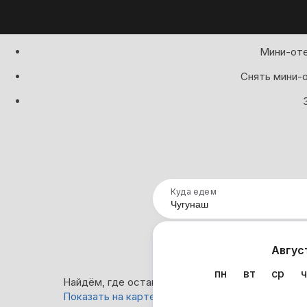
Мини-оте
Снять мини-о
Куда едем
Нап
Авгус
пн
вт
ср
ч
Найдём, где остановиться в Чугунаше: 0 вариан
Показать на карте