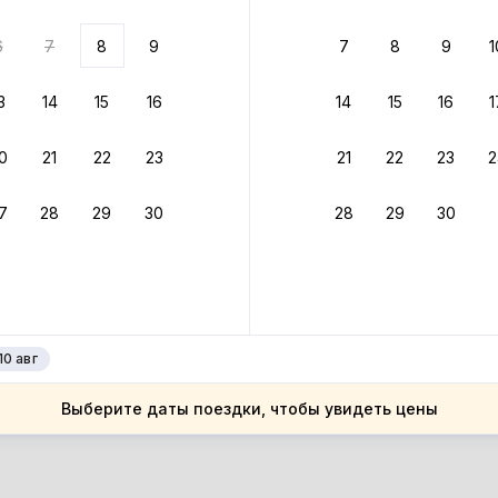
ариантов
6
7
8
9
7
8
9
1
 вариант из результатов поиска не соответствует заданным
росить фильтры
3
14
15
16
14
15
16
1
ссия
0
21
22
23
21
22
23
2
ссия
меровская область
7
28
29
30
28
29
30
меровская область
гунаш
гунаш
10 авг
Выберите даты поездки, чтобы увидеть цены