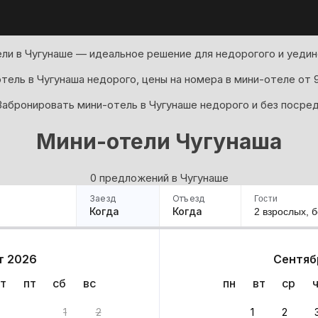
ли в Чугунаше — идеальное решение для недорогого и уедин
тель в Чугунаша недорого, цены на номера в мини-отеле от 9
Забронировать мини-отель в Чугунаше недорого и без посред
Мини-отели Чугунаша
0 предложений в Чугунаше
Заезд
Отъезд
Гости
Когда
Когда
2 взрослых,
б
ример
Санкт-Петербург
Москва
Сочи
Минск
Казань
Дагестан
Кисловодск
Аб
т 2026
Сентяб
Квартиры
Гостиницы
Дома
Частный сектор
т
пт
сб
вс
пн
вт
ср
тов
1
2
1
2