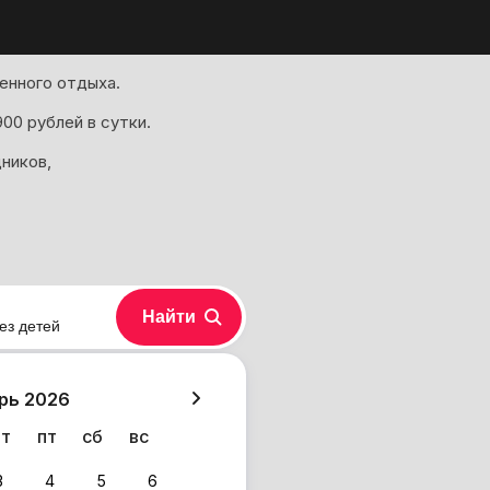
енного отдыха.
00 рублей в сутки.
ников,
Найти
ез детей
хазия
рь 2026
чт
пт
сб
вс
3
4
5
6