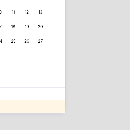
0
11
12
13
 фильтрам.
7
18
19
20
4
25
26
27