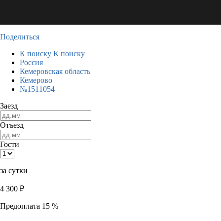
Поделиться
К поиску
К поиску
Россия
Кемеровская область
Кемерово
№1511054
Заезд
Отъезд
Гости
за сутки
4 300
₽
Предоплата 15 %